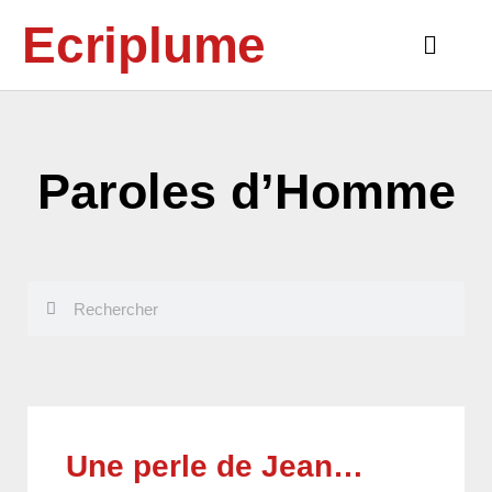
Aller
Ecriplume
au
Main
contenu
Menu
Paroles d’Homme
Rechercher
Rechercher
Une perle de Jean…