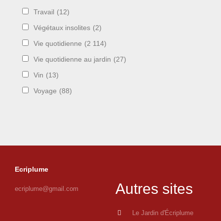
Travail
(12)
Végétaux insolites
(2)
Vie quotidienne
(2 114)
Vie quotidienne au jardin
(27)
Vin
(13)
Voyage
(88)
Ecriplume
Autres sites
ecriplume@gmail.com
Le Jardin d'Écriplume