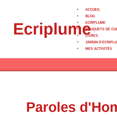
Aller
au
ACCUEIL
contenu
BLOG
Ecriplume
ECRIPLUME
BOUQUETS DE CU
LIVRES
JARDIN D’ECRIPL
MES ACTIVITÉS
Paroles d'Ho