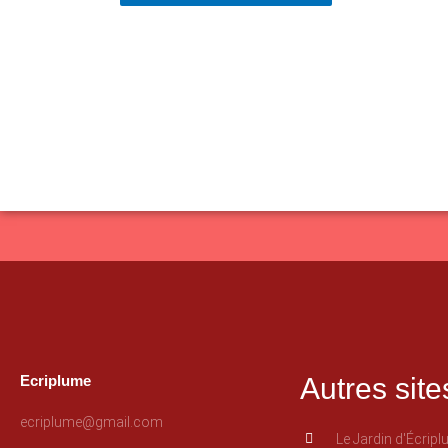
Ecriplume
Autres site
ecriplume@gmail.com
Le Jardin d'Écrip