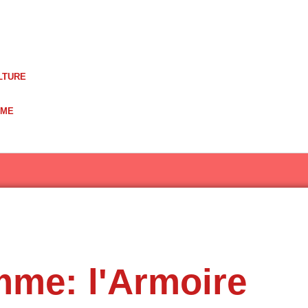
LTURE
UME
mme: l'Armoire