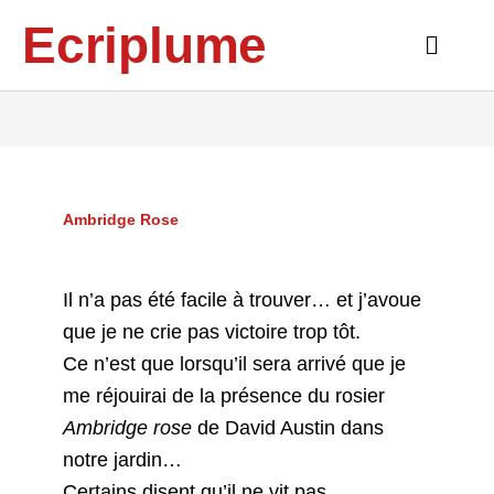
Aller
Ecriplume
au
Main
contenu
Menu
Ambridge Rose
Il n’a pas été facile à trouver… et j’avoue
que je ne crie pas victoire trop tôt.
Ce n’est que lorsqu’il sera arrivé que je
me réjouirai de la présence du rosier
Ambridge rose
de David Austin dans
notre jardin…
Certains disent qu’il ne vit pas