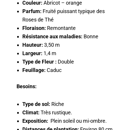
Couleur:
Abricot – orange
Parfum:
Fruité puissant typique des
Roses de Thé
Floraison:
Remontante
Résistance aux maladies:
Bonne
Hauteur:
3,50 m
Largeur:
1,4 m
Type de Fleur :
Double
Feuillage:
Caduc
Besoins:
Type de sol:
Riche
Climat:
Très rustique.
Exposition:
Plein soleil ou mi-ombre.
Distances de plantation:
Environ 80 cm