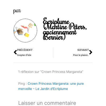
par
Ecriplume
(Martine Péters,
anciennement
Bernier)
Précédent
Suiv
PRÉCÉDENT
SUIVANT
Scepter d’Isle
Pour le plaisir…
1 réflexion sur “Crown Princess Margareta”
Ping :
Crown Princess Margareta: une pure
merveille – Le Jardin d'Ecriplume
Laisser un commentaire