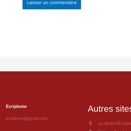
Ecriplume
Autres site
ecriplume@gmail.com
Le Jardin d'Écrip