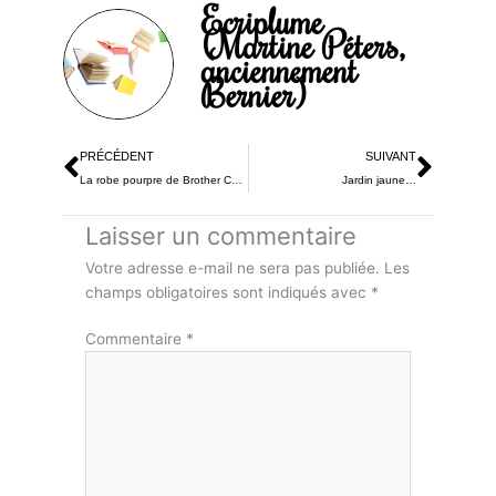
Ecriplume
(Martine Péters,
anciennement
Bernier)
Précédent
Suiv
PRÉCÉDENT
SUIVANT
La robe pourpre de Brother Cadfaël
Jardin jaune…
Laisser un commentaire
Votre adresse e-mail ne sera pas publiée.
Les
champs obligatoires sont indiqués avec
*
Commentaire
*