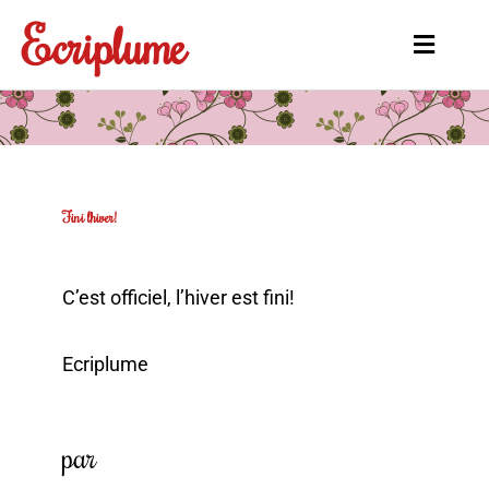
Aller
Ecriplume
au
Main
contenu
Menu
Fini l’hiver!
C’est officiel, l’hiver est fini!
Ecriplume
par