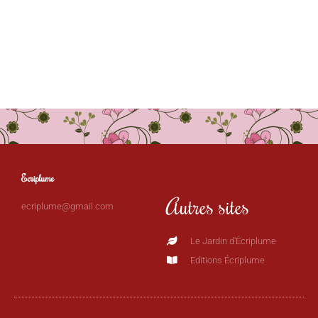
Ecriplume
Autres sites
ecriplume@gmail.com
Le Jardin d'Écriplume
Editions Écriplume