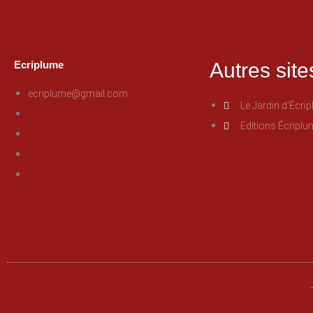
Ecriplume
Autres site
ecriplume@gmail.com
Le Jardin d'Écri
Editions Écriplu