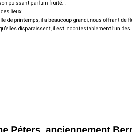
vec son puissant parfum fruité…
 des lieux…
ille de printemps, il a beaucoup grandi, nous offrant de f
s qu’elles disparaissent, il est incontestablement l’un des
ne Péters, anciennement Bern