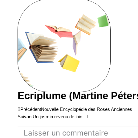
Ecriplume (Martine Péter
Précédent
Suivant
Précédent
Nouvelle Encyclopédie des Roses Anciennes
Suivant
Un jasmin revenu de loin…
Laisser un commentaire