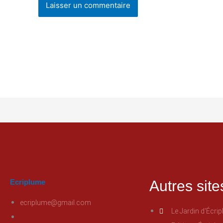
Ecriplume
Autres site
ecriplume@gmail.com
Le Jardin d'Écri