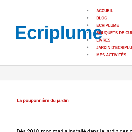
Aller
au
ACCUEIL
contenu
BLOG
Ecriplume
ECRIPLUME
BOUQUETS DE CU
LIVRES
JARDIN D’ECRIPL
MES ACTIVITÉS
La pouponnière du jardin
Dès 2018, mon mari a installé dans le jardin des 