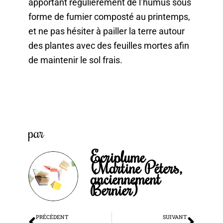
apportant régulièrement de l’humus sous
forme de fumier composté au printemps,
et ne pas hésiter à pailler la terre autour
des plantes avec des feuilles mortes afin
de maintenir le sol frais.
par
Ecriplume
(Martine Péters,
anciennement
Bernier)
Précédent
Suiv
PRÉCÉDENT
SUIVANT