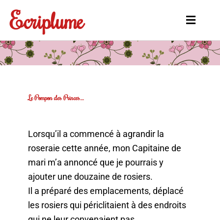
Aller
Ecriplume
au
Main
contenu
Menu
Le Pompon des Princes…
Lorsqu’il a commencé à agrandir la
roseraie cette année, mon Capitaine de
mari m’a annoncé que je pourrais y
ajouter une douzaine de rosiers.
Il a préparé des emplacements, déplacé
les rosiers qui périclitaient à des endroits
qui ne leur convenaient pas,