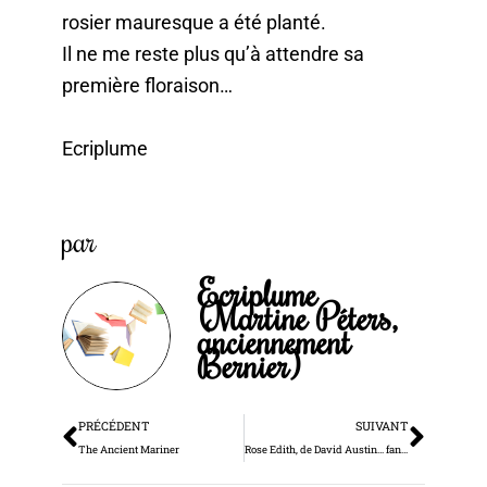
rosier mauresque a été planté.
Il ne me reste plus qu’à attendre sa
première floraison…
Ecriplume
par
Ecriplume
(Martine Péters,
anciennement
Bernier)
Précédent
Suiv
PRÉCÉDENT
SUIVANT
The Ancient Mariner
Rose Edith, de David Austin… fantasme de rose…