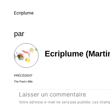
Ecriplume
par
Ecriplume (Marti
Précédent
PRÉCÉDENT
The Poet’s Wife
Laisser un commentaire
Votre adresse e-mail ne sera pas publiée.
Les champ