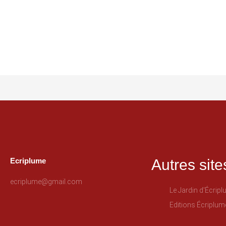
Ecriplume
Autres site
ecriplume@gmail.com
Le Jardin d'Écrip
Editions Écriplum