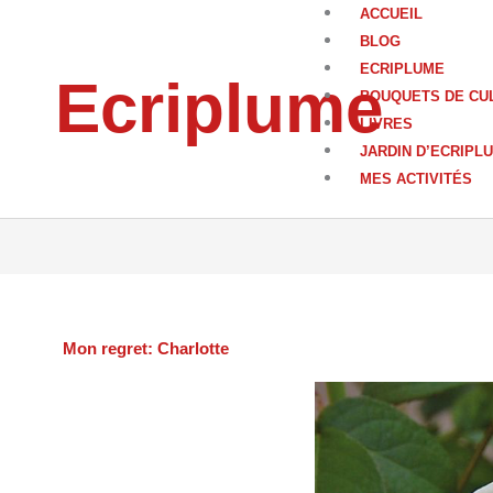
Aller
ACCUEIL
au
BLOG
contenu
ECRIPLUME
Ecriplume
BOUQUETS DE CU
LIVRES
JARDIN D’ECRIPL
MES ACTIVITÉS
Mon regret: Charlotte