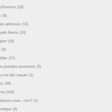
t d'humeur
(18)
s
(8)
es adresses
(13)
ets fleuris
(13)
agne
(16)
o
(5)
lias
(17)
es postales anciennes
(5)
i me fait craquer
(1)
oz
(49)
éma
(169)
aissez-vous.. ceci?
(1)
étique
(8)