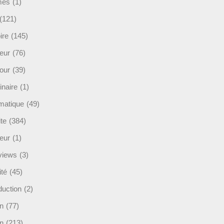
mès
(1)
(121)
ire
(145)
eur
(76)
our
(39)
inaire
(1)
rmatique
(49)
ite
(384)
ieur
(1)
rviews
(3)
ité
(45)
duction
(2)
n
(77)
in
(213)