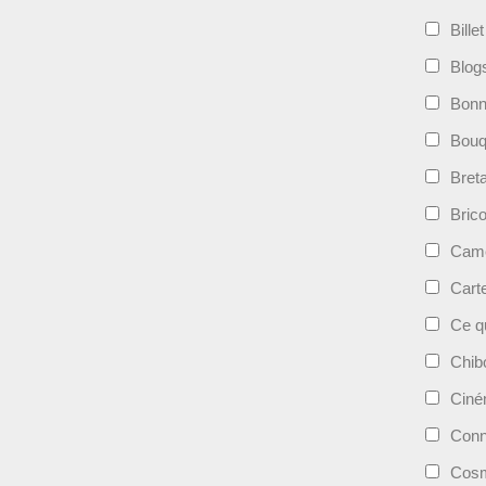
Bille
Blog
Bonn
Bouqu
Bret
Bric
Camé
Cart
Ce qu
Chib
Cin
Conn
Cosm