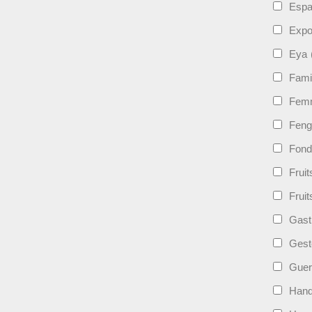
Esp
Expo
Eya
Fami
Femm
Feng
Fond
Frui
Fruit
Gast
Gest
Guer
Hand