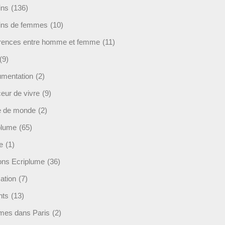
ins
(136)
ins de femmes
(10)
érences entre homme et femme
(11)
(9)
mentation
(2)
eur de vivre
(9)
e de monde
(2)
plume
(65)
e
(1)
ions Ecriplume
(36)
ation
(7)
nts
(13)
mes dans Paris
(2)