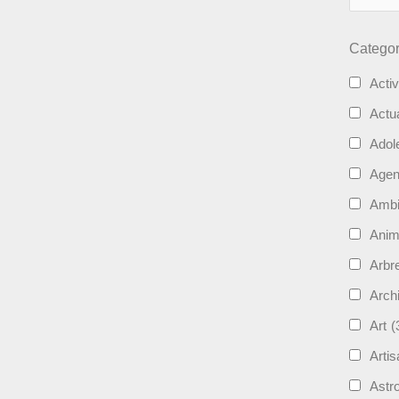
Categor
Activ
Actua
Adol
Age
Ambi
Ani
Arbre
Archi
Art
(
Artis
Astro