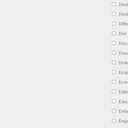
Dest
Dest
Diff
Dior
Docu
Douc
Drôl
Ecri
Ecrir
Edit
Educ
Enfa
Énig