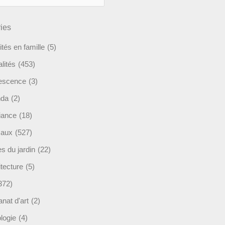
ies
ités en famille
(5)
lités
(453)
escence
(3)
nda
(2)
ance
(18)
maux
(527)
s du jardin
(22)
tecture
(5)
372)
anat d'art
(2)
logie
(4)