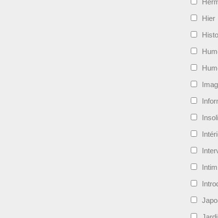
Her
Hier
Histo
Hum
Hum
Imag
Info
Insol
Intér
Inte
Intim
Intro
Japo
Jard