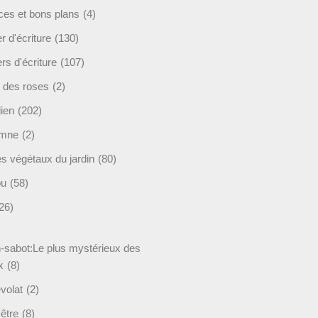
ces et bons plans
(4)
er d'écriture
(130)
ers d'écriture
(107)
s des roses
(2)
lien
(202)
omne
(2)
es végétaux du jardin
(80)
ou
(58)
26)
-sabot:Le plus mystérieux des
x
(8)
volat
(2)
être
(8)