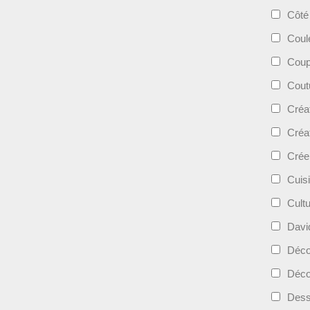
Côté
Coul
Coup
Cout
Créa
Créa
Crée
Cuis
Cult
Davi
Déc
Déco
Dess