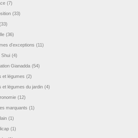
ace
(7)
sition
(33)
(33)
lle
(36)
es d'exceptions
(11)
 Shui
(4)
ation Gianadda
(54)
ts et légumes
(2)
s et légumes du jardin
(4)
ronomie
(12)
es marquants
(1)
lain
(1)
icap
(1)