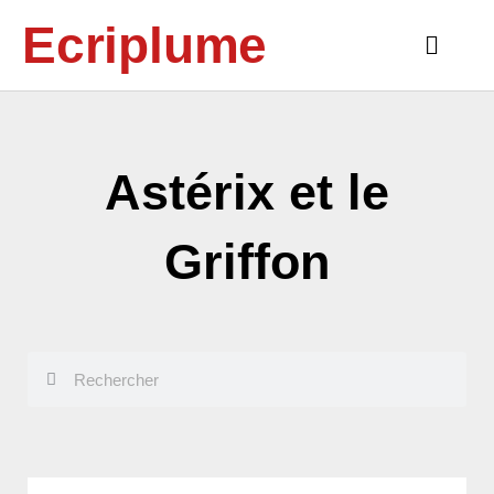
Aller
Ecriplume
au
Main
contenu
Menu
Astérix et le
Griffon
Rechercher
Rechercher