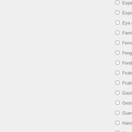
Esp
Expo
Eya
Fami
Femm
Feng
Fond
Frui
Fruit
Gast
Gest
Guer
Hand