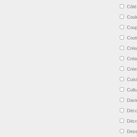
Côté
Coul
Coup
Cout
Créa
Créa
Crée
Cuis
Cult
Davi
Déc
Déco
Dess