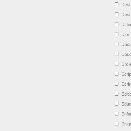
Dest
Dest
Diff
Dior
Docu
Douc
Drôl
Ecri
Ecrir
Edit
Educ
Enfa
Énig