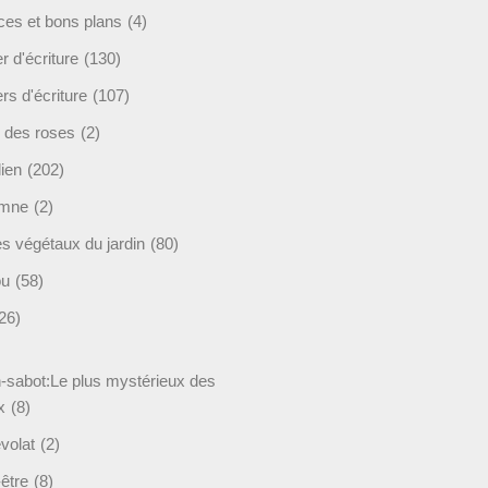
ces et bons plans
(4)
er d'écriture
(130)
ers d'écriture
(107)
s des roses
(2)
lien
(202)
omne
(2)
es végétaux du jardin
(80)
ou
(58)
26)
-sabot:Le plus mystérieux des
x
(8)
volat
(2)
être
(8)