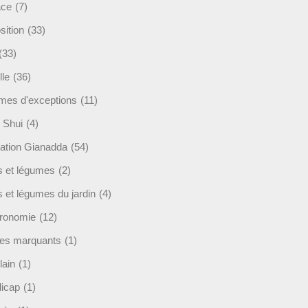
ace
(7)
sition
(33)
(33)
lle
(36)
es d'exceptions
(11)
 Shui
(4)
ation Gianadda
(54)
ts et légumes
(2)
s et légumes du jardin
(4)
ronomie
(12)
es marquants
(1)
lain
(1)
icap
(1)