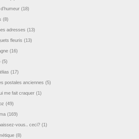
t d'humeur
(18)
s
(8)
es adresses
(13)
ets fleuris
(13)
agne
(16)
o
(5)
lias
(17)
es postales anciennes
(5)
i me fait craquer
(1)
oz
(49)
éma
(169)
aissez-vous.. ceci?
(1)
étique
(8)