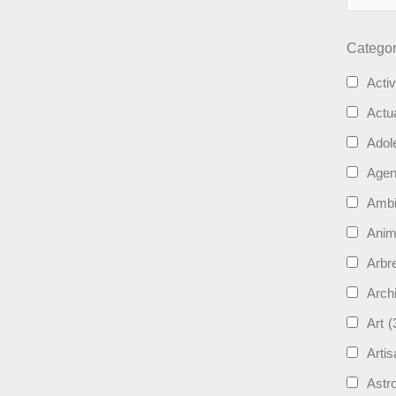
Categor
Activ
Actua
Adol
Age
Ambi
Ani
Arbre
Archi
Art
(
Artis
Astro