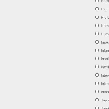
Her
Hier
Histo
Hum
Hum
Imag
Info
Insol
Intér
Inte
Intim
Intro
Japo
Jard