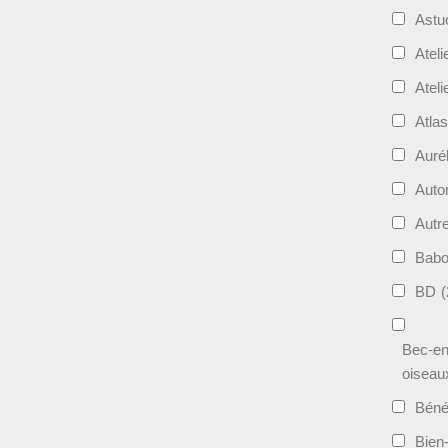
Astu
Ateli
Ateli
Atla
Auré
Aut
Autr
Bab
BD
(
Bec-en
oiseau
Béné
Bien-