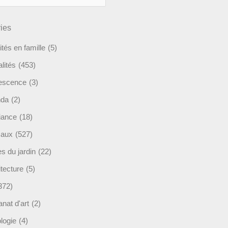
ies
ités en famille
(5)
lités
(453)
escence
(3)
nda
(2)
ance
(18)
maux
(527)
s du jardin
(22)
tecture
(5)
372)
anat d'art
(2)
logie
(4)