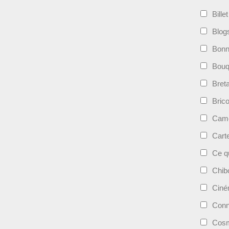
Bille
Blog
Bonn
Bouqu
Bret
Bric
Camé
Cart
Ce qu
Chib
Cin
Conn
Cosm