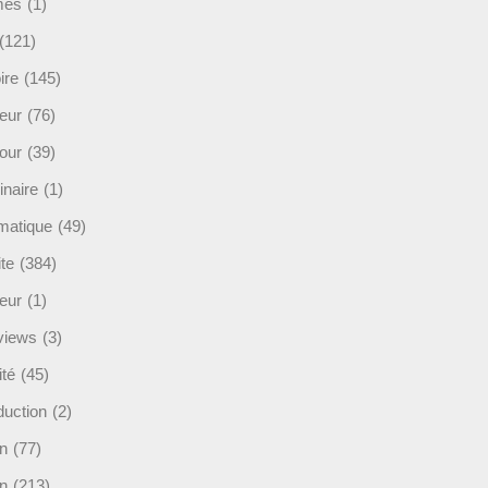
mès
(1)
(121)
ire
(145)
eur
(76)
our
(39)
inaire
(1)
rmatique
(49)
ite
(384)
ieur
(1)
rviews
(3)
ité
(45)
duction
(2)
n
(77)
in
(213)