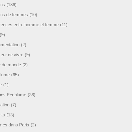
ins
(136)
ins de femmes
(10)
érences entre homme et femme
(11)
(9)
mentation
(2)
eur de vivre
(9)
e de monde
(2)
plume
(65)
e
(1)
ions Ecriplume
(36)
ation
(7)
nts
(13)
mes dans Paris
(2)