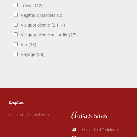
Travail
(12)
Végétaux insolites
(2)
Vie quotidienne
(2 114)
Vie quotidienne au jardin
(27)
Vin
(13)
Voyage
(88)
Ecriplume
Autres sites
ecriplume@gmail.com
Le Jardin d'Écriplume