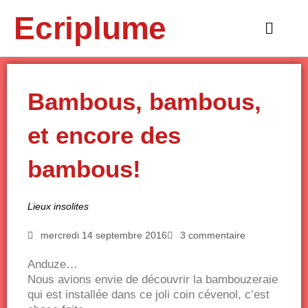
Aller
Ecriplume
au
Main
contenu
Menu
Bambous, bambous,
et encore des
bambous!
Lieux insolites
mercredi 14 septembre 2016
3 commentaire
Anduze…
Nous avions envie de découvrir la bambouzeraie
qui est installée dans ce joli coin cévenol, c’est