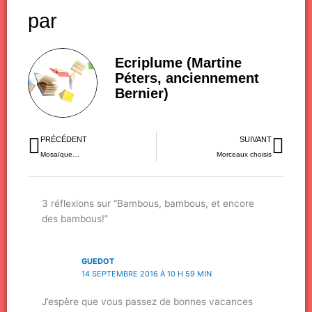
par
Ecriplume (Martine
Péters, anciennement
Bernier)
Précédent
Sui
PRÉCÉDENT
SUIVANT
Mosaïque…
Morceaux choisis
3 réflexions sur “Bambous, bambous, et encore
des bambous!”
GUEDOT
14 SEPTEMBRE 2016 À 10 H 59 MIN
J’espère que vous passez de bonnes vacances