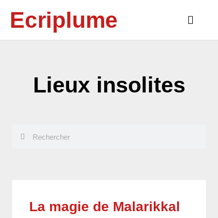
Aller
Ecriplume
au
Main
contenu
Menu
Lieux insolites
Rechercher
Rechercher
Page
Page
Page
Page
La magie de Malarikkal