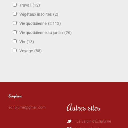
Travail
(12)
Végétaux insolites
(2)
Vie quotidienne
(2 113)
Vie quotidienne au jardin
(26)
Vin
(13)
Voyage
(88)
Ecriplume
Autres sites
ecriplume@gmail.com
Le Jardin d'Écriplume