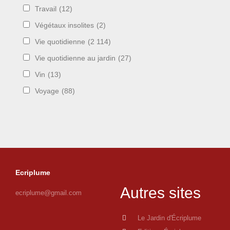
Travail
(12)
Végétaux insolites
(2)
Vie quotidienne
(2 114)
Vie quotidienne au jardin
(27)
Vin
(13)
Voyage
(88)
Ecriplume
Autres sites
ecriplume@gmail.com
Le Jardin d'Écriplume