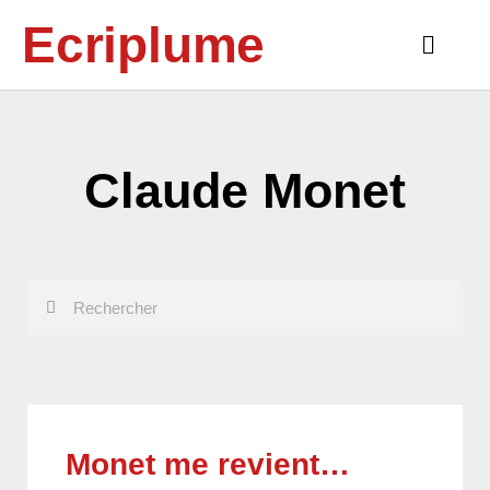
Aller
Ecriplume
au
Main
contenu
Menu
Claude Monet
Rechercher
Rechercher
Monet me revient…