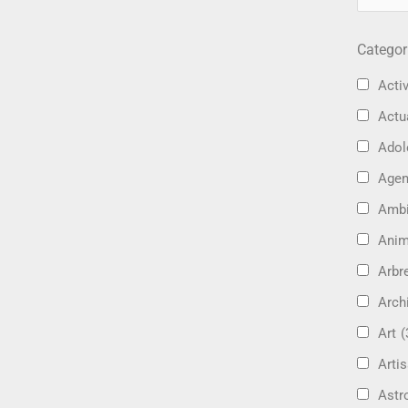
Categor
Activ
Actu
Adol
Age
Amb
Ani
Arbre
Arch
Art
(
Artis
Astr