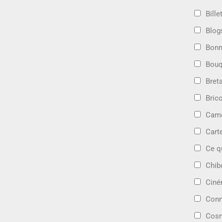
Bille
Blog
Bonn
Bouq
Bret
Bric
Camé
Cart
Ce q
Chib
Cin
Conn
Cosm