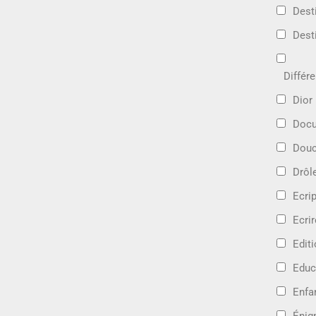
Dest
Dest
Différ
Dior
Docu
Douc
Drôl
Ecri
Ecrir
Edit
Educ
Enfa