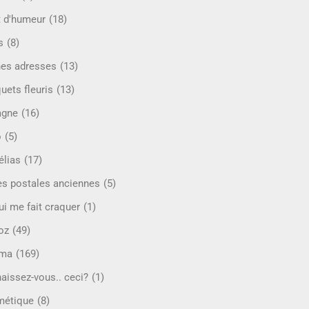
t d'humeur
(18)
s
(8)
es adresses
(13)
uets fleuris
(13)
agne
(16)
o
(5)
lias
(17)
es postales anciennes
(5)
ui me fait craquer
(1)
oz
(49)
éma
(169)
aissez-vous.. ceci?
(1)
étique
(8)