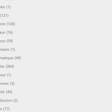
mès
(1)
(121)
oire
(145)
eur
(76)
our
(39)
inaire
(1)
rmatique
(49)
ite
(384)
ieur
(1)
rviews
(3)
ité
(45)
oduction
(2)
n
(77)