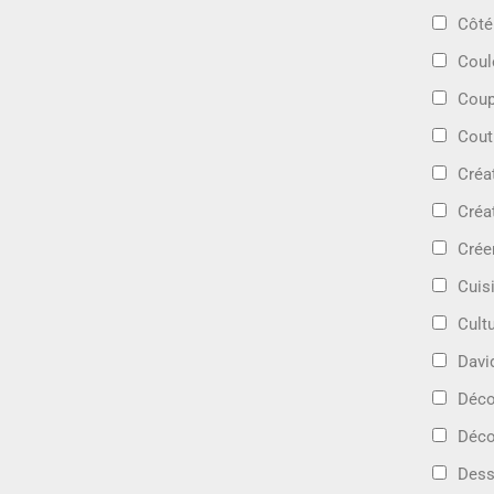
Côté
Coul
Coup
Cout
Créa
Créa
Crée
Cuis
Cult
Davi
Déc
Déco
Dess