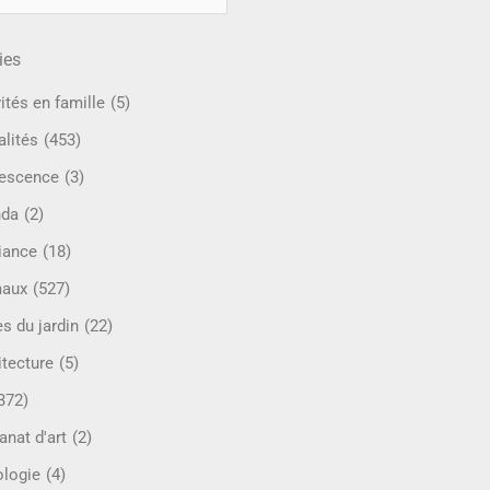
ies
ités en famille
(5)
alités
(453)
escence
(3)
nda
(2)
iance
(18)
maux
(527)
s du jardin
(22)
itecture
(5)
372)
anat d'art
(2)
ologie
(4)