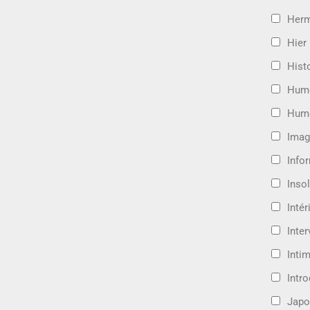
Her
Hier
Hist
Hum
Hum
Imag
Info
Insol
Intér
Inte
Intim
Intr
Japo