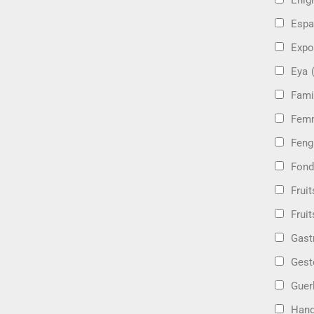
Énig
Espa
Expo
Eya
Fami
Femm
Feng
Fond
Frui
Fruit
Gast
Gest
Guer
Hand