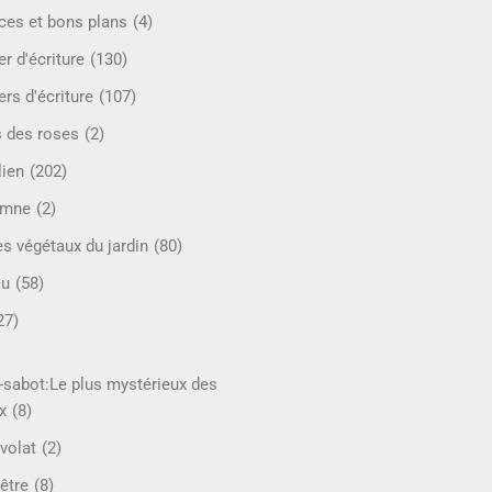
ces et bons plans
(4)
er d'écriture
(130)
ers d'écriture
(107)
s des roses
(2)
lien
(202)
omne
(2)
es végétaux du jardin
(80)
ou
(58)
27)
-sabot:Le plus mystérieux des
x
(8)
volat
(2)
être
(8)