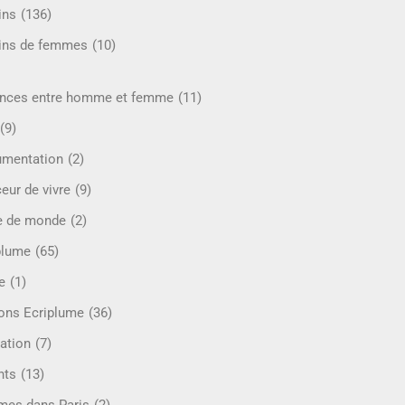
ins
(136)
ins de femmes
(10)
ences entre homme et femme
(11)
(9)
mentation
(2)
eur de vivre
(9)
e de monde
(2)
plume
(65)
e
(1)
ions Ecriplume
(36)
ation
(7)
nts
(13)