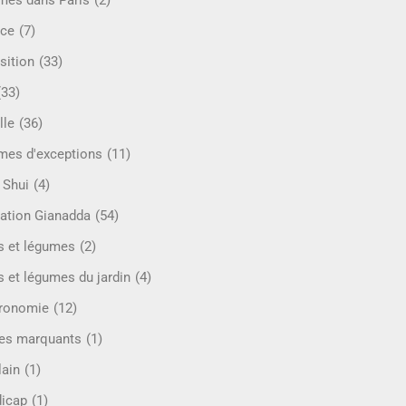
mes dans Paris
(2)
ce
(7)
sition
(33)
(33)
lle
(36)
es d'exceptions
(11)
 Shui
(4)
ation Gianadda
(54)
ts et légumes
(2)
s et légumes du jardin
(4)
ronomie
(12)
es marquants
(1)
lain
(1)
icap
(1)