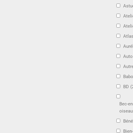
Astu
Ateli
Ateli
Atla
Auré
Aut
Autr
Bab
BD
(
Bec-en
oiseau
Béné
Bien-