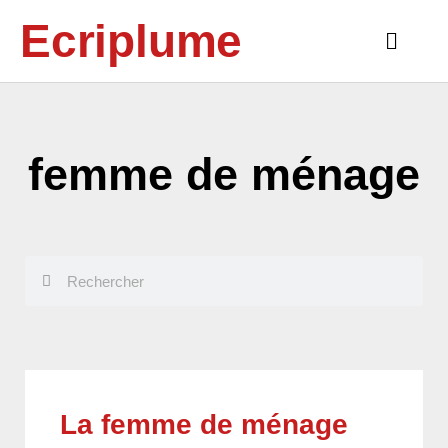
Aller
Ecriplume
au
Main
contenu
Menu
femme de ménage
Rechercher
Rechercher
La femme de ménage