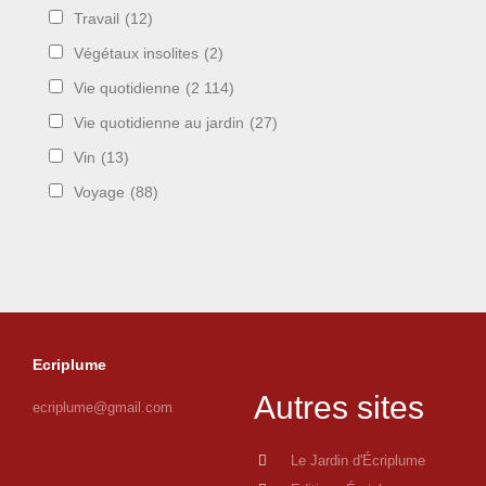
Travail
(12)
Végétaux insolites
(2)
Vie quotidienne
(2 114)
Vie quotidienne au jardin
(27)
Vin
(13)
Voyage
(88)
Ecriplume
Autres sites
ecriplume@gmail.com
Le Jardin d'Écriplume