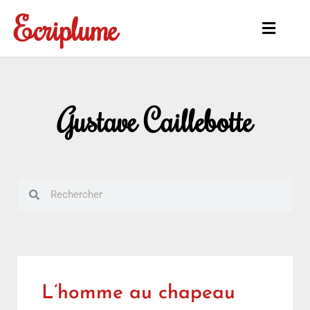
Aller
Ecriplume
au
Main
contenu
Menu
Gustave Caillebotte
Rechercher
Rechercher
L’homme au chapeau