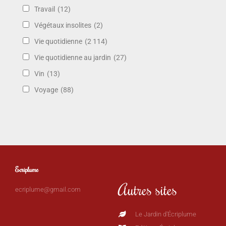
Travail
(12)
Végétaux insolites
(2)
Vie quotidienne
(2 114)
Vie quotidienne au jardin
(27)
Vin
(13)
Voyage
(88)
Ecriplume
Autres sites
ecriplume@gmail.com
Le Jardin d'Écriplume