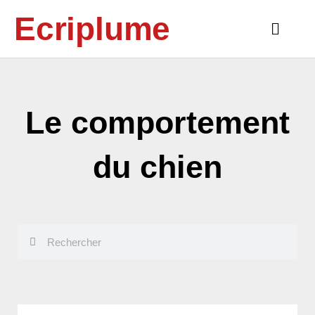
Aller
Ecriplume
au
Main
contenu
Menu
Le comportement
du chien
Rechercher
Rechercher