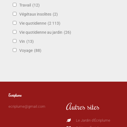
Travail
(12)
Végétaux insolites
(2)
Vie quotidienne
(2 113)
Vie quotidienne au jardin
(26)
Vin
(13)
Voyage
(88)
Ecriplume
Autres sites
ecriplume@gmail.com
Le Jardin d'Écriplume