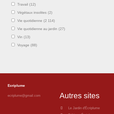
Travail
(12)
Végétaux insolites
(2)
Vie quotidienne
(2 114)
Vie quotidienne au jardin
(27)
Vin
(13)
Voyage
(88)
Ecriplume
Autres sites
ecriplume@gmail.com
Le Jardin d'Écriplume