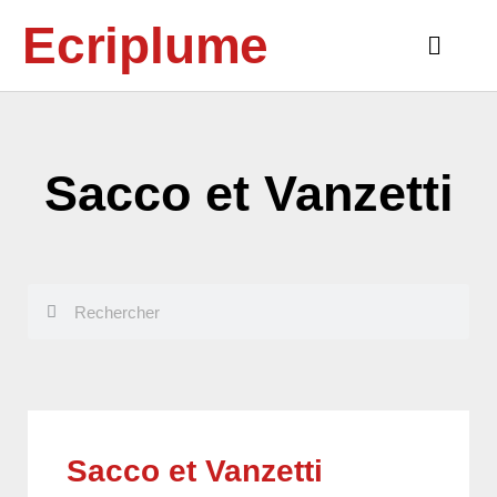
Aller
Ecriplume
au
Main
contenu
Menu
Sacco et Vanzetti
Rechercher
Rechercher
Sacco et Vanzetti