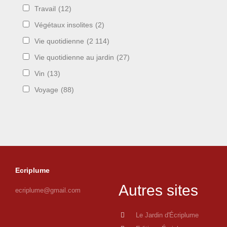
Travail
(12)
Végétaux insolites
(2)
Vie quotidienne
(2 114)
Vie quotidienne au jardin
(27)
Vin
(13)
Voyage
(88)
Ecriplume
Autres sites
ecriplume@gmail.com
Le Jardin d'Écriplume