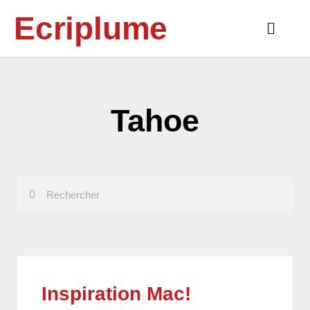
Aller
Ecriplume
au
Main
contenu
Menu
Tahoe
Rechercher
Rechercher
Inspiration Mac!