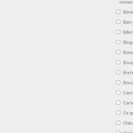
oiseau
Béné
Bien
Bille
Blog
Bonn
Bouq
Bret
Bric
Camé
Cart
Ce q
Chib