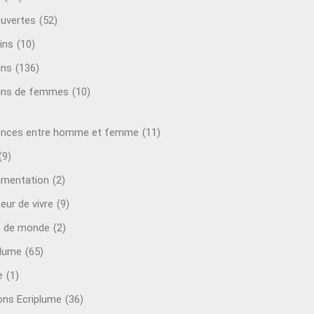
uvertes
(52)
ins
(10)
ins
(136)
ins de femmes
(10)
ences entre homme et femme
(11)
(9)
mentation
(2)
eur de vivre
(9)
e de monde
(2)
plume
(65)
e
(1)
ions Ecriplume
(36)