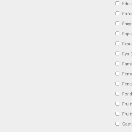
Educ
Enfa
Énig
Espa
Expo
Eya
Famil
Femm
Feng
Fond
Frui
Fruit
Gast