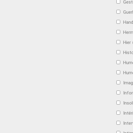
Gest
Guer
Hand
Her
Hier
Histo
Hum
Hum
Imag
Info
Insol
Intér
Inte