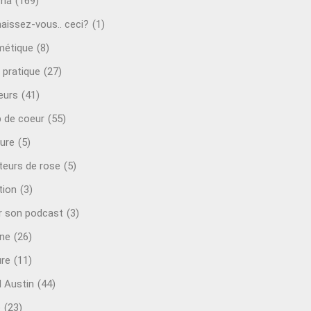
éma
(169)
aissez-vous.. ceci?
(1)
étique
(8)
 pratique
(27)
eurs
(41)
 de coeur
(55)
ure
(5)
teurs de rose
(5)
tion
(3)
r son podcast
(3)
ine
(26)
ure
(11)
d Austin
(44)
o
(23)