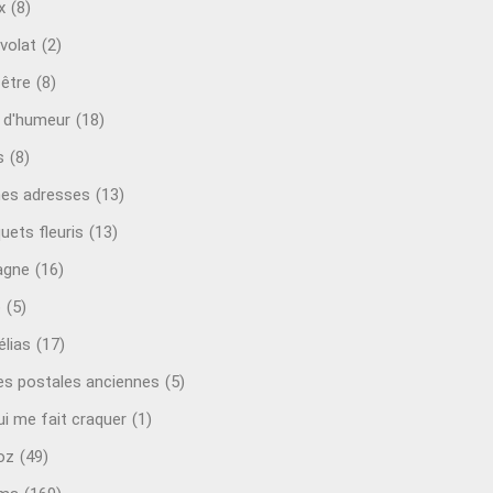
x
(8)
volat
(2)
-être
(8)
t d'humeur
(18)
s
(8)
es adresses
(13)
uets fleuris
(13)
agne
(16)
o
(5)
lias
(17)
es postales anciennes
(5)
ui me fait craquer
(1)
oz
(49)