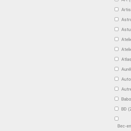
Artis
Astr
Astu
Ateli
Ateli
Atla
Auré
Aut
Autr
Bab
BD
(
Bec-en