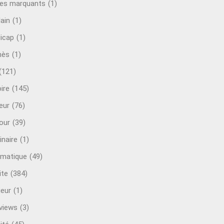
es marquants
(1)
lain
(1)
icap
(1)
mès
(1)
(121)
ire
(145)
eur
(76)
our
(39)
inaire
(1)
rmatique
(49)
ite
(384)
ieur
(1)
rviews
(3)