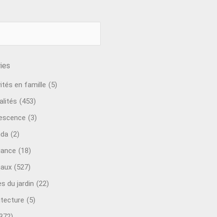
ies
ités en famille
(5)
alités
(453)
escence
(3)
nda
(2)
ance
(18)
aux
(527)
s du jardin
(22)
itecture
(5)
372)