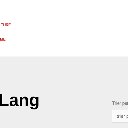
LTURE
UME
choix
 Lang
Trier par