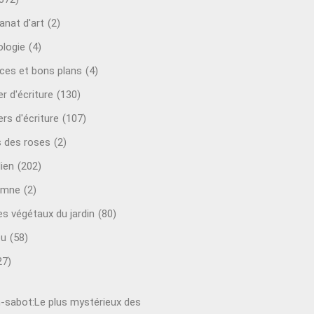
anat d'art
(2)
ologie
(4)
ces et bons plans
(4)
er d'écriture
(130)
ers d'écriture
(107)
s des roses
(2)
lien
(202)
omne
(2)
es végétaux du jardin
(80)
ou
(58)
27)
-sabot:Le plus mystérieux des