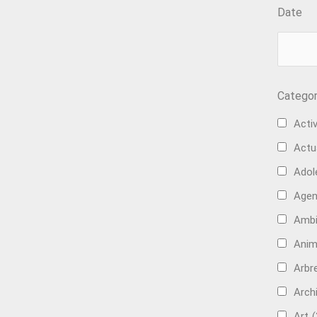
Date
Categor
Activ
Actu
Adol
Age
Ambi
Anim
Arbre
Arch
Art
(