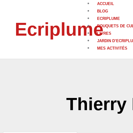
Aller
ACCUEIL
au
BLOG
contenu
ECRIPLUME
Ecriplume
BOUQUETS DE CU
LIVRES
JARDIN D’ECRIPL
MES ACTIVITÉS
Thierry