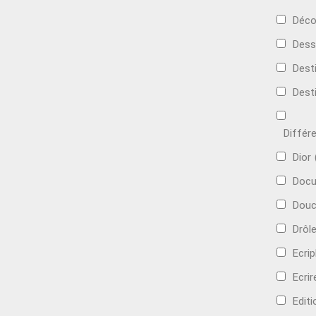
Déco
Dess
Dest
Dest
Différ
Dior
Docu
Douc
Drôl
Ecri
Ecrir
Edit