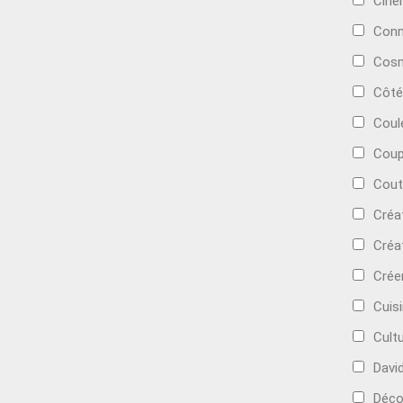
Cin
Conn
Cosm
Côté
Coul
Coup
Cout
Créa
Créa
Crée
Cuis
Cult
Davi
Déc