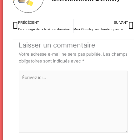
Précédent
Su
PRÉCÉDENT
SUIVANT
Du courage dans le vin du domaine Didier Dagueneau
Mark Gormley: un chanteur pas comme les autres
Laisser un commentaire
Votre adresse e-mail ne sera pas publiée.
Les champs
obligatoires sont indiqués avec
*
Écrivez
ici…