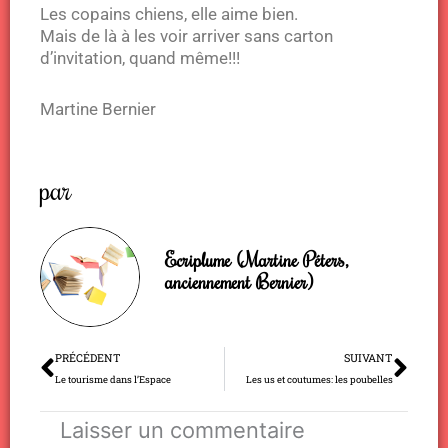
Les copains chiens, elle aime bien.
Mais de là à les voir arriver sans carton
d’invitation, quand même!!!
Martine Bernier
par
Ecriplume (Martine Péters,
anciennement Bernier)
Précédent
Sui
PRÉCÉDENT
SUIVANT
Le tourisme dans l’Espace
Les us et coutumes: les poubelles
Laisser un commentaire