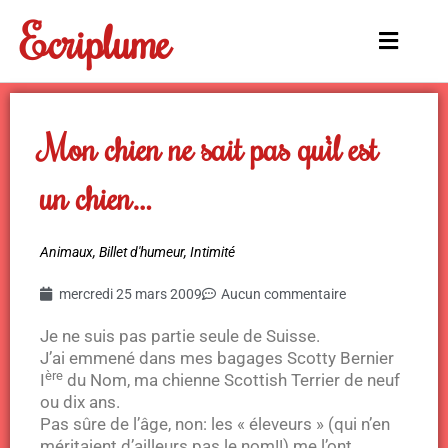
Aller
Ecriplume
au
Main
contenu
Menu
Mon chien ne sait pas qu’il est
un chien…
Animaux
,
Billet d'humeur
,
Intimité
mercredi 25 mars 2009
Aucun commentaire
Je ne suis pas partie seule de Suisse.
J’ai emmené dans mes bagages Scotty Bernier
ère
I
du Nom, ma chienne Scottish Terrier de neuf
ou dix ans.
Pas sûre de l’âge, non: les « éleveurs » (qui n’en
méritaient d’ailleurs pas le nom!!) me l’ont