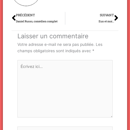
Précédent
Sui
PRÉCÉDENT
SUIVANT
Daniel Russo, comédien complet
Eux et moi…
Laisser un commentaire
Votre adresse e-mail ne sera pas publiée.
Les
champs obligatoires sont indiqués avec
*
Écrivez
ici…
Nom*