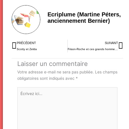
Ecriplume (Martine Péters,
anciennement Bernier)
Précédent
Su
PRÉCÉDENT
SUIVANT
Scotty et Zelda
Frison-Roche et ces grands hommes de la montagne au FIFAD
Laisser un commentaire
Votre adresse e-mail ne sera pas publiée.
Les champs
obligatoires sont indiqués avec
*
Écrivez
ici…