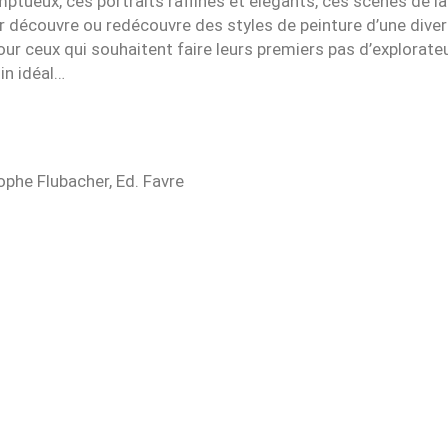
tueux, ces portraits raffinés et élégants, ces scènes de la
ur découvre ou redécouvre des styles de peinture d’une diver
ur ceux qui souhaitent faire leurs premiers pas d’explorat
in idéal…
ophe Flubacher, Ed. Favre