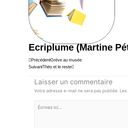
Ecriplume (Martine Pé
Précédent
Suivant
Précédent
Grève au musée
Suivant
Théo et le reste
Laisser un commentaire
Votre adresse e-mail ne sera pas publiée.
Les
Écrivez
ici…