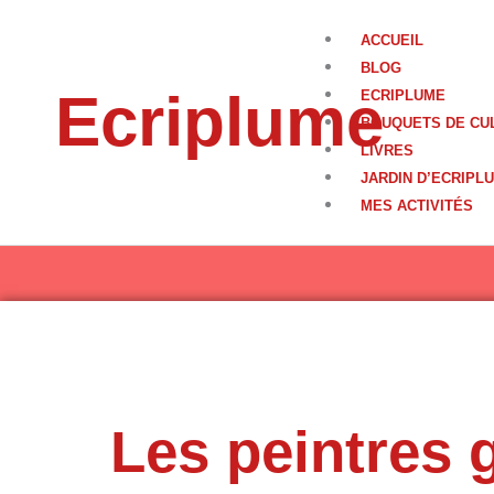
Aller
au
ACCUEIL
contenu
BLOG
Ecriplume
ECRIPLUME
BOUQUETS DE CU
LIVRES
JARDIN D’ECRIPL
MES ACTIVITÉS
Les peintres 