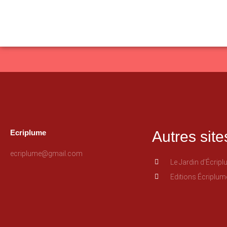
Ecriplume
Autres site
ecriplume@gmail.com
Le Jardin d'Écrip
Editions Écriplum