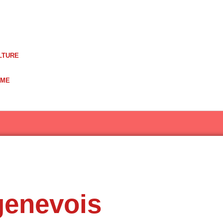
LTURE
UME
genevois