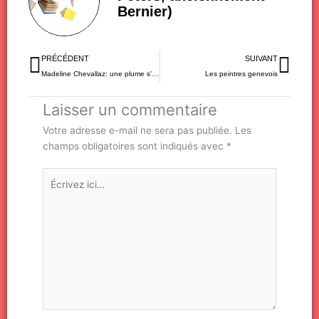
Bernier)
Précédent
Sui
PRÉCÉDENT
SUIVANT
Madeline Chevallaz: une plume s’est envolée…
Les peintres genevois
Laisser un commentaire
Votre adresse e-mail ne sera pas publiée.
Les
champs obligatoires sont indiqués avec
*
Écrivez
ici…