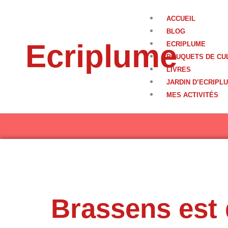
Aller
au
ACCUEIL
contenu
BLOG
Ecriplume
ECRIPLUME
BOUQUETS DE CU
LIVRES
JARDIN D’ECRIPL
MES ACTIVITÉS
Brassens est