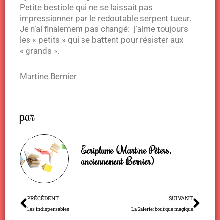
Petite bestiole qui ne se laissait pas
impressionner par le redoutable serpent tueur.
Je n’ai finalement pas changé: j’aime toujours
les « petits » qui se battent pour résister aux
« grands ».
Martine Bernier
par
Ecriplume (Martine Péters,
anciennement Bernier)
Précédent
Sui
PRÉCÉDENT
SUIVANT
Les indispensables
La Galerie: boutique magique