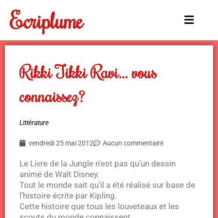
Aller
Ecriplume
au
Main
contenu
Menu
Rikki Tikki Ravi… vous
connaissez?
Littérature
vendredi 25 mai 2012
Aucun commentaire
Le Livre de la Jungle n’est pas qu’un dessin
animé de Walt Disney.
Tout le monde sait qu’il a été réalisé sur base de
l’histoire écrite par Kipling.
Cette histoire que tous les louveteaux et les
scouts du monde connaissent.