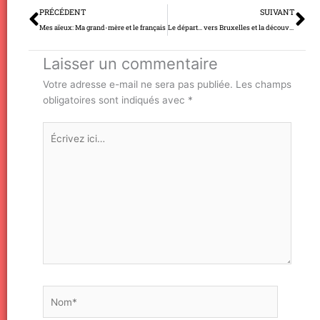
Précédent
Su
PRÉCÉDENT
SUIVANT
Mes aïeux: Ma grand-mère et le français
Le départ… vers Bruxelles et la découverte des ancêtres
Laisser un commentaire
Votre adresse e-mail ne sera pas publiée.
Les champs
obligatoires sont indiqués avec
*
Écrivez
ici…
Nom*