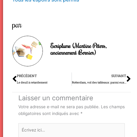
par
Ecriplume (Martine Péters,
anciennement Bernier)
Précédent
Su
PRÉCÉDENT
SUIVANT
Le deuil à retardement
Rotterdam, vol des tableaux: parmi eux, un chef-d'oeuvre de Monet…
Laisser un commentaire
Votre adresse e-mail ne sera pas publiée.
Les champs
obligatoires sont indiqués avec
*
Écrivez
ici…