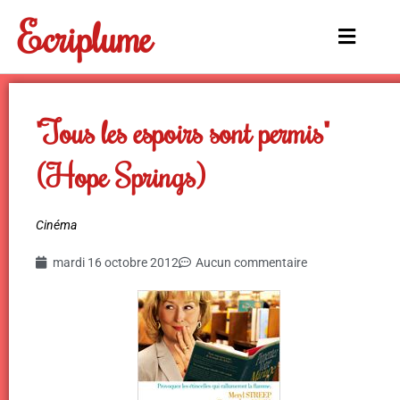
Aller
Ecriplume
au
Main
contenu
Menu
"Tous les espoirs sont permis"
(Hope Springs)
Cinéma
mardi 16 octobre 2012
Aucun commentaire