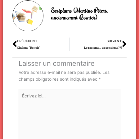
Ecriplume (Martine Péters,
anciennement Bernier)
Précédent
Sui
PRÉCÉDENT
SUIVANT
Cinéma: "Renoir"
Le racisme… ça se soigne???
Laisser un commentaire
Votre adresse e-mail ne sera pas publiée.
Les
champs obligatoires sont indiqués avec
*
Écrivez
ici…