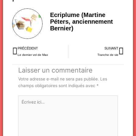
Ecriplume (Martine
Péters, anciennement
Bernier)
Précédent
Sui
PRÉCÉDENT
SUIVANT
Le dernier vol de Max
Tranche de vie
Laisser un commentaire
Votre adresse e-mail ne sera pas publiée.
Les
champs obligatoires sont indiqués avec
*
Écrivez
ici…