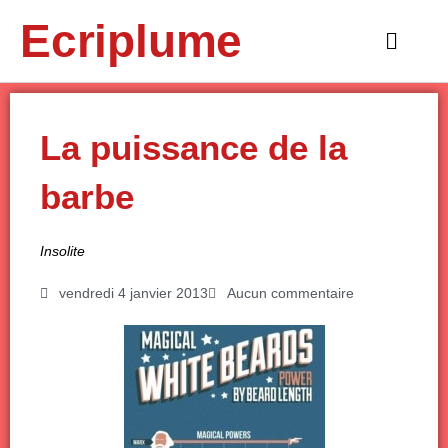
Aller
Ecriplume
au
Main
contenu
Menu
La puissance de la
barbe
Insolite
vendredi 4 janvier 2013
Aucun commentaire