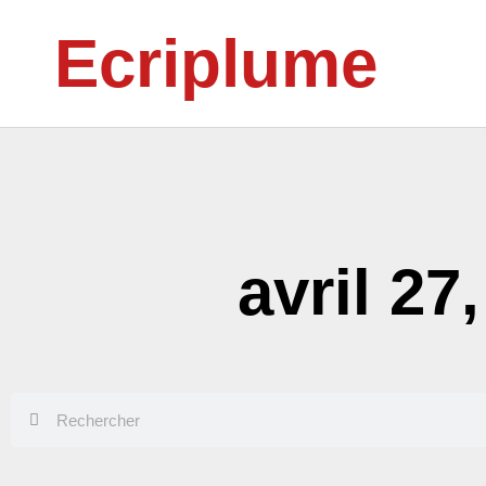
Aller
Ecriplume
au
contenu
avril 27
Rechercher
Rechercher