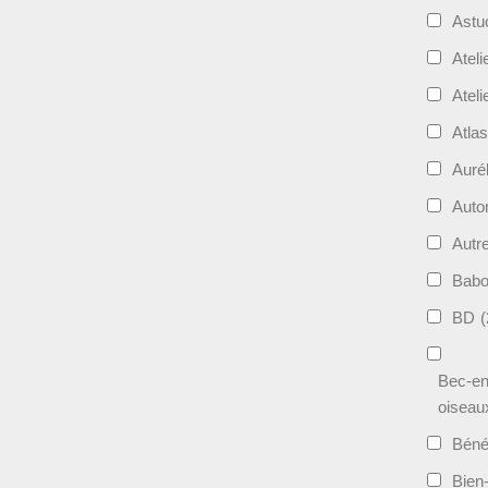
Astu
Ateli
Ateli
Atla
Auré
Aut
Autr
Bab
BD
(
Bec-en
oiseau
Béné
Bien-