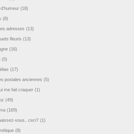
t d'humeur
(18)
s
(8)
es adresses
(13)
ets fleuris
(13)
agne
(16)
o
(5)
lias
(17)
es postales anciennes
(5)
i me fait craquer
(1)
oz
(49)
éma
(169)
aissez-vous.. ceci?
(1)
étique
(8)