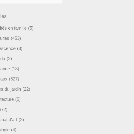
ies
ités en famille
(5)
lités
(453)
escence
(3)
nda
(2)
ance
(18)
maux
(527)
s du jardin
(22)
tecture
(5)
372)
anat d'art
(2)
logie
(4)