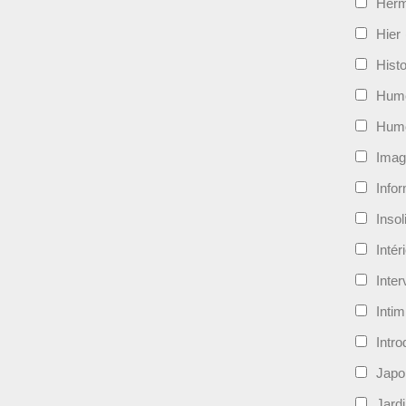
Her
Hier
Histo
Hum
Hum
Imag
Info
Insol
Intér
Inte
Intim
Intro
Japo
Jard