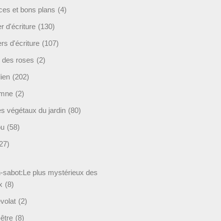
ces et bons plans
(4)
er d'écriture
(130)
ers d'écriture
(107)
s des roses
(2)
lien
(202)
omne
(2)
es végétaux du jardin
(80)
ou
(58)
27)
-sabot:Le plus mystérieux des
x
(8)
volat
(2)
être
(8)