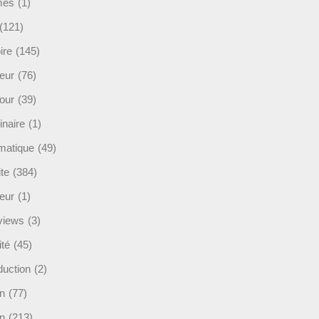
mès
(1)
(121)
ire
(145)
eur
(76)
our
(39)
inaire
(1)
rmatique
(49)
ite
(384)
ieur
(1)
rviews
(3)
ité
(45)
duction
(2)
n
(77)
in
(213)