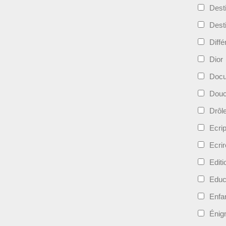
Dest
Dest
Diff
Dior
Docu
Douc
Drôl
Ecri
Ecrir
Edit
Educ
Enfa
Énig