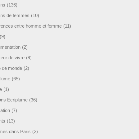
ins
(136)
ins de femmes
(10)
érences entre homme et femme
(11)
(9)
mentation
(2)
eur de vivre
(9)
e de monde
(2)
plume
(65)
e
(1)
ions Ecriplume
(36)
ation
(7)
nts
(13)
mes dans Paris
(2)