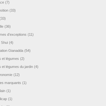
ace
(7)
sition
(33)
(33)
lle
(36)
es d'exceptions
(11)
 Shui
(4)
ation Gianadda
(54)
ts et légumes
(2)
s et légumes du jardin
(4)
ronomie
(12)
es marquants
(1)
lain
(1)
icap
(1)