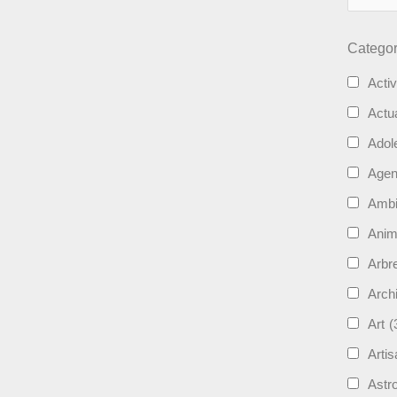
Categor
Activ
Actua
Adol
Age
Ambi
Ani
Arbre
Archi
Art
(
Artis
Astro