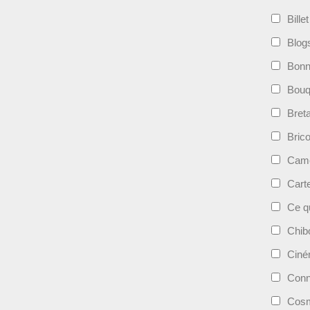
Bille
Blog
Bonn
Bouqu
Bret
Bric
Camé
Cart
Ce qu
Chib
Cin
Conn
Cosm