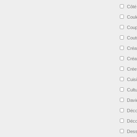
Côté
Coul
Coup
Cout
Créa
Créa
Crée
Cuis
Cult
Davi
Déc
Déco
Dess