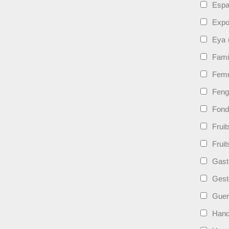
Esp
Expo
Eya
Fami
Femm
Feng
Fond
Frui
Fruit
Gast
Gest
Guer
Hand