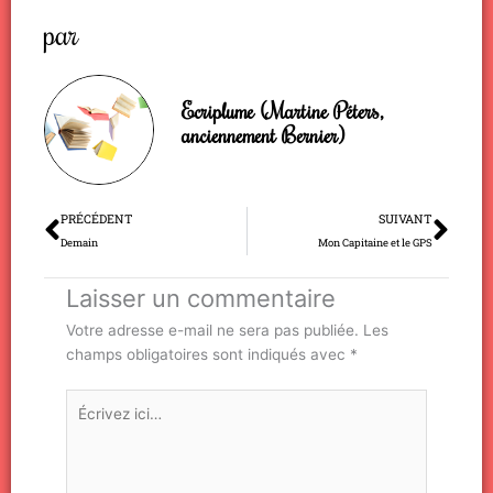
par
Ecriplume (Martine Péters,
anciennement Bernier)
Précédent
Sui
PRÉCÉDENT
SUIVANT
Demain
Mon Capitaine et le GPS
Laisser un commentaire
Votre adresse e-mail ne sera pas publiée.
Les
champs obligatoires sont indiqués avec
*
Écrivez
ici…