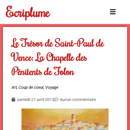
Aller
Ecriplume
au
Main
contenu
Menu
Le Trésor de Saint-Paul de
Vence: La Chapelle des
Pénitents de Folon
Art
,
Coup de coeur
,
Voyage
samedi 27 avril 2013
Aucun commentaire