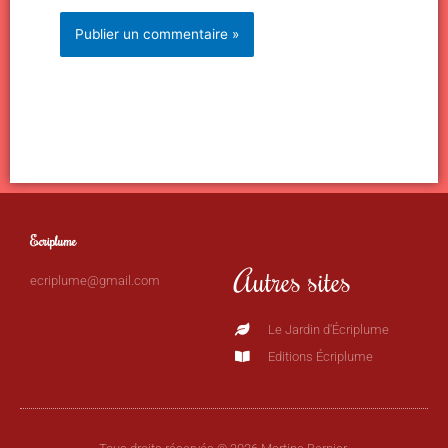
Ecriplume
Autres sites
ecriplume@gmail.com
Le Jardin d'Écriplume
Editions Écriplume