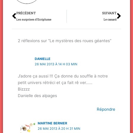
Précédent
Sui
PRÉCÉDENT
SUIVANT
Les surprises d'Ecriplume
Le canard
2 réflexions sur “Le mystères des roues géantes”
DANIELLE
26 MAI 2013 À 14 H 03 MIN
J’adore ça aussi !!! Ça donne du souffle à notre
petit univers rétréci et ça fait rê ver……
Bizzzz
Danielle des alpages
Répondre
MARTINE BERNIER
26 MAI 2013 À 20 H 31 MIN