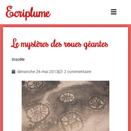
Aller
Ecriplume
au
Main
contenu
Menu
Le mystères des roues géantes
Insolite
dimanche 26 mai 2013
2 commentaire