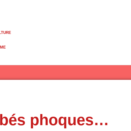
LTURE
UME
ébés phoques…