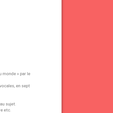
 du monde » par le
vocales, en sept
au sujet.
re etc.