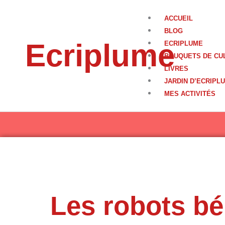
Aller
au
ACCUEIL
contenu
BLOG
Ecriplume
ECRIPLUME
BOUQUETS DE CU
LIVRES
JARDIN D’ECRIPL
MES ACTIVITÉS
Les robots b