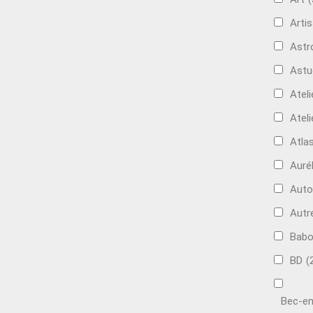
Artis
Astr
Astu
Ateli
Ateli
Atla
Auré
Aut
Autr
Bab
BD
(
Bec-en