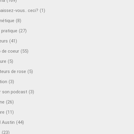
éma
(169)
aissez-vous.. ceci?
(1)
étique
(8)
 pratique
(27)
eurs
(41)
 de coeur
(55)
ure
(5)
teurs de rose
(5)
tion
(3)
r son podcast
(3)
ine
(26)
ure
(11)
d Austin
(44)
o
(23)