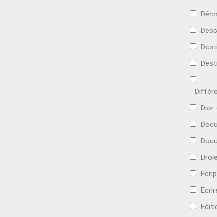
Déco
Dess
Dest
Dest
Différ
Dior
Docu
Douc
Drôl
Ecri
Ecrir
Edit