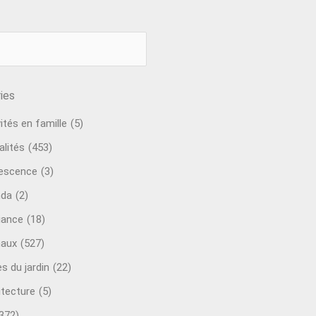
ies
ités en famille
(5)
alités
(453)
escence
(3)
nda
(2)
ance
(18)
aux
(527)
s du jardin
(22)
itecture
(5)
372)