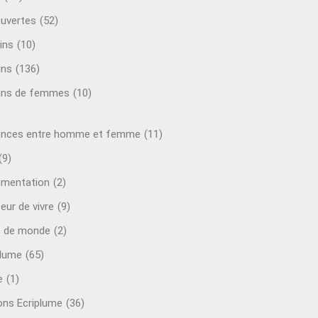
uvertes
(52)
ins
(10)
ins
(136)
ins de femmes
(10)
ences entre homme et femme
(11)
(9)
mentation
(2)
eur de vivre
(9)
e de monde
(2)
plume
(65)
e
(1)
ions Ecriplume
(36)