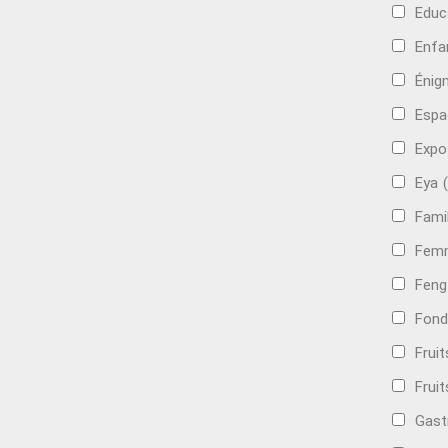
Educ
Enfa
Énig
Espa
Expo
Eya
Famil
Femm
Feng
Fond
Frui
Fruit
Gast