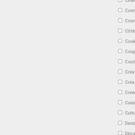
Cin
Conn
Cosm
Côté
Coul
Coup
Cout
Créa
Créa
Crée
Cuis
Cult
Davi
Déc