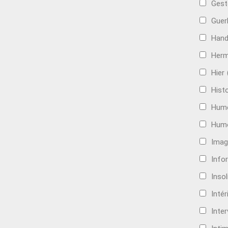
Gest
Guer
Hand
Her
Hier
Histo
Hum
Hum
Imag
Info
Insol
Intér
Inte