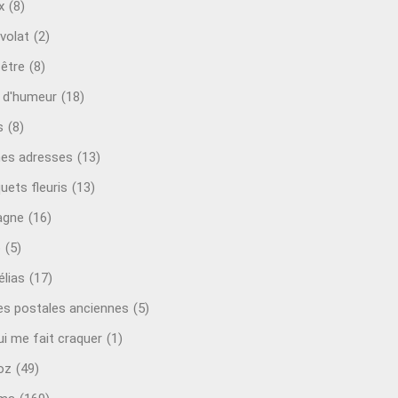
x
(8)
volat
(2)
-être
(8)
t d'humeur
(18)
s
(8)
es adresses
(13)
uets fleuris
(13)
agne
(16)
o
(5)
lias
(17)
es postales anciennes
(5)
ui me fait craquer
(1)
oz
(49)