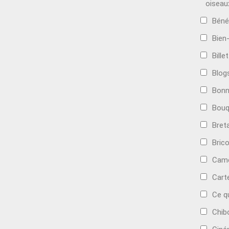
oiseau
Béné
Bien
Bille
Blog
Bonn
Bouq
Bret
Bric
Camé
Cart
Ce q
Chib