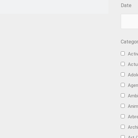
Date
Categor
Activ
Actu
Adol
Age
Ambi
Anim
Arbre
Arch
Art
(