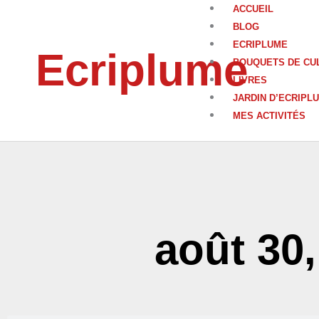
Aller
ACCUEIL
au
BLOG
contenu
ECRIPLUME
Ecriplume
BOUQUETS DE CU
LIVRES
JARDIN D’ECRIPL
MES ACTIVITÉS
août 30