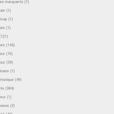
es marquants
(1)
lain
(1)
icap
(1)
mès
(1)
(121)
ire
(145)
eur
(76)
our
(39)
inaire
(1)
rmatique
(49)
ite
(384)
ieur
(1)
rviews
(3)