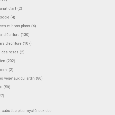
anat d'art
(2)
ologie
(4)
ces et bons plans
(4)
er d'écriture
(130)
ers d'écriture
(107)
s des roses
(2)
lien
(202)
omne
(2)
es végétaux du jardin
(80)
ou
(58)
27)
-sabot:Le plus mystérieux des