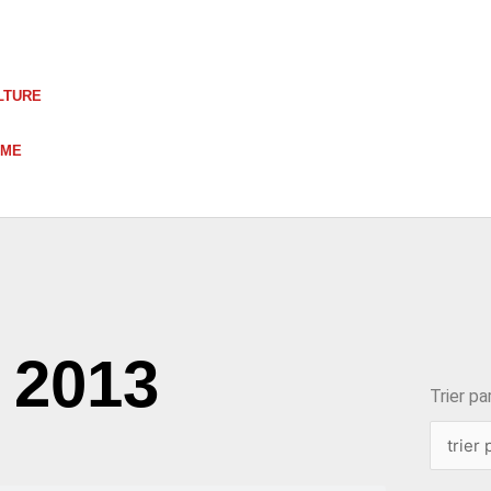
LTURE
UME
choix
, 2013
Trier par