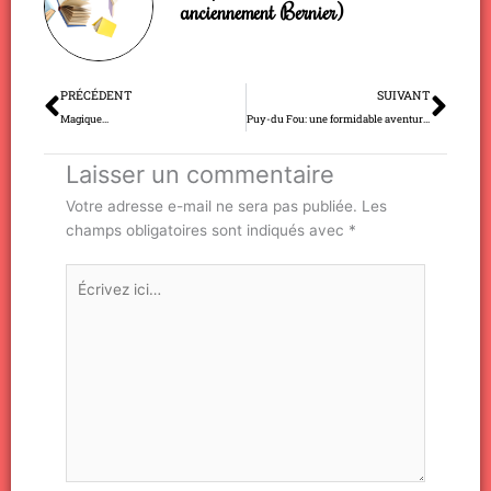
anciennement Bernier)
Précédent
Sui
PRÉCÉDENT
SUIVANT
Magique…
Puy-du Fou: une formidable aventure humaine
Laisser un commentaire
Votre adresse e-mail ne sera pas publiée.
Les
champs obligatoires sont indiqués avec
*
Écrivez
ici…