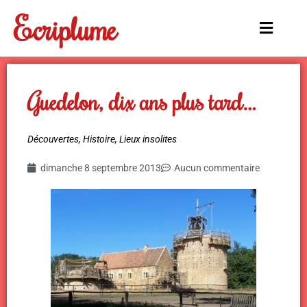
Aller
Ecriplume
au
Main
contenu
Menu
Guedelon, dix ans plus tard…
Découvertes
,
Histoire
,
Lieux insolites
dimanche 8 septembre 2013
Aucun commentaire