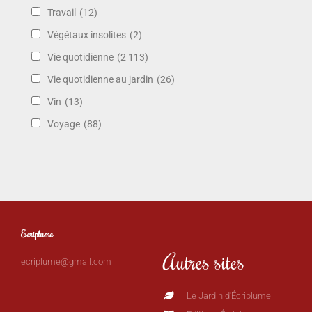
Travail
(12)
Végétaux insolites
(2)
Vie quotidienne
(2 113)
Vie quotidienne au jardin
(26)
Vin
(13)
Voyage
(88)
Ecriplume
Autres sites
ecriplume@gmail.com
Le Jardin d'Écriplume