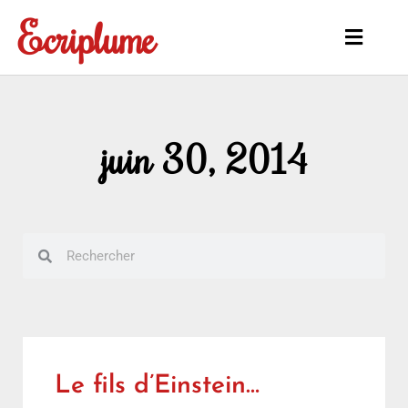
Aller
Ecriplume
au
Main
contenu
Menu
juin 30, 2014
Rechercher
Rechercher
Le fils d’Einstein…