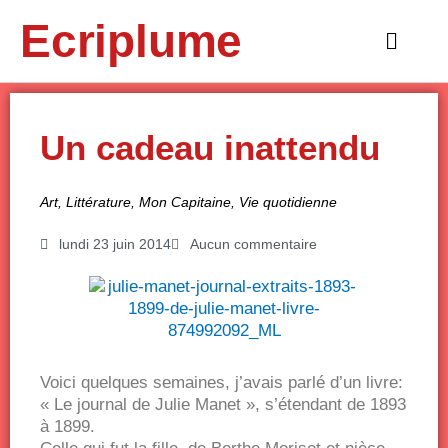
Aller
Ecriplume
au
Main
contenu
Menu
Un cadeau inattendu
Art
,
Littérature
,
Mon Capitaine
,
Vie quotidienne
lundi 23 juin 2014
Aucun commentaire
Voici quelques semaines, j’avais parlé d’un livre:
« Le journal de Julie Manet », s’étendant de 1893
à 1899.