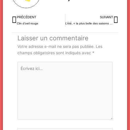
Précédent
Sui
PRÉCÉDENT
SUIVANT
Clin d’oeil rouge
L’été, « la plus belle des saisons ». Vraiment?
Laisser un commentaire
Votre adresse e-mail ne sera pas publiée.
Les
champs obligatoires sont indiqués avec
*
Écrivez
ici…