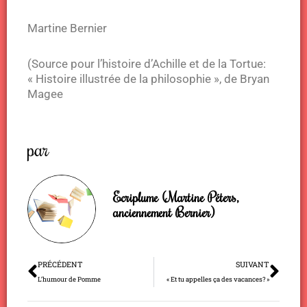
Martine Bernier
(Source pour l’histoire d’Achille et de la Tortue:
« Histoire illustrée de la philosophie », de Bryan
Magee
par
Ecriplume (Martine Péters,
anciennement Bernier)
Précédent
Sui
PRÉCÉDENT
SUIVANT
L’humour de Pomme
« Et tu appelles ça des vacances? »