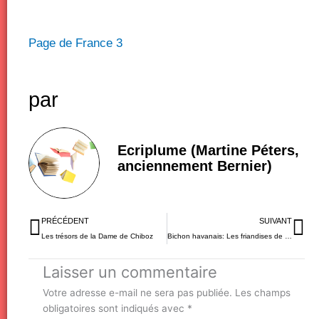
Page de France 3
par
Ecriplume (Martine Péters,
anciennement Bernier)
Précédent
Su
PRÉCÉDENT
SUIVANT
Les trésors de la Dame de Chiboz
Bichon havanais: Les friandises de Pomme
Laisser un commentaire
Votre adresse e-mail ne sera pas publiée.
Les champs
obligatoires sont indiqués avec
*