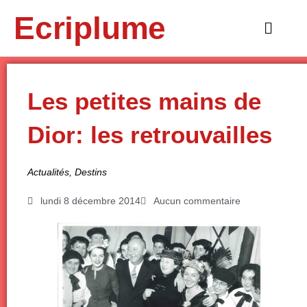
Aller
Ecriplume
au
Main
contenu
Menu
Les petites mains de
Dior: les retrouvailles
Actualités
,
Destins
lundi 8 décembre 2014
Aucun commentaire