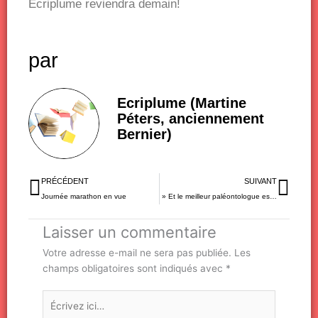
Ecriplume reviendra demain!
par
Ecriplume (Martine
Péters, anciennement
Bernier)
Précédent
Sui
PRÉCÉDENT
SUIVANT
Journée marathon en vue
» Et le meilleur paléontologue est… »
Laisser un commentaire
Votre adresse e-mail ne sera pas publiée.
Les
champs obligatoires sont indiqués avec
*
Écrivez
ici…